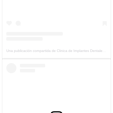
Una publicación compartida de Clinica de Implantes Dentales (@clinicacolombianadeimplantes)