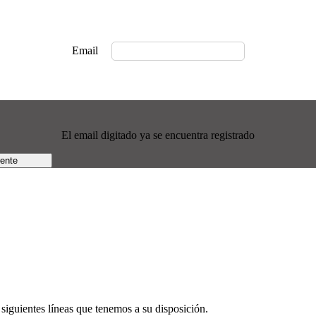
Email
El email digitado ya se encuentra registrado
rente
siguientes líneas que tenemos a su disposición.