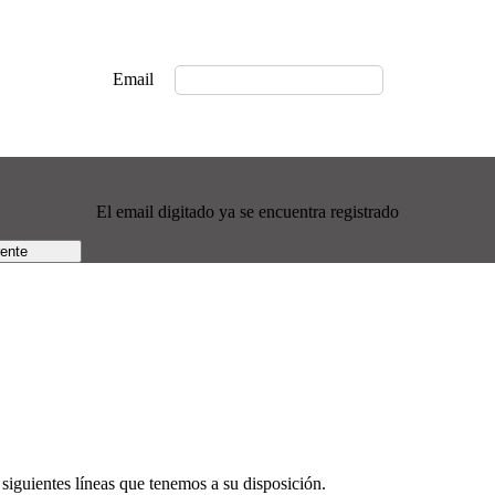
Email
El email digitado ya se encuentra registrado
rente
siguientes líneas que tenemos a su disposición.