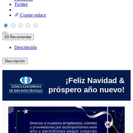
Twitter
Copiar enlace
Recomendar
Descripción
Descripción
¡Feliz Navidad &
próspero año nuevo!