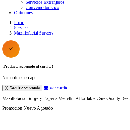
Servicios Extranjeros
Convenio turístico
Opiniones
Inicio
Services
Maxillofacial Surgery
¡Producto agregado al carrito!
No lo dejes escapar
Ver carrito
Seguir comprando
Maxillofacial Surgery Experts Medellin Affordable Care Quality Resu
Promoción
Nuevo
Agotado