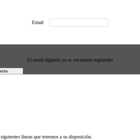
Email
El email digitado ya se encuentra registrado
rente
siguientes líneas que tenemos a su disposición.