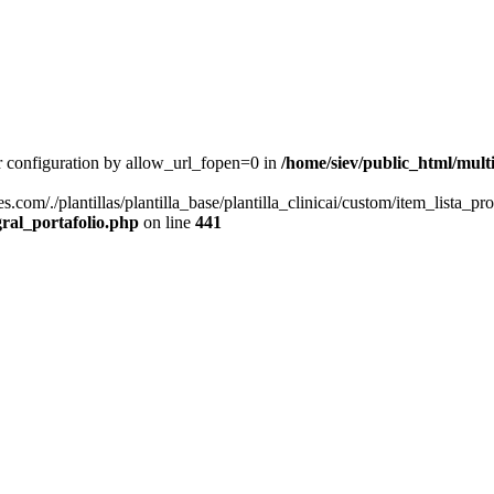
rver configuration by allow_url_fopen=0 in
/home/siev/public_html/multi
.com/./plantillas/plantilla_base/plantilla_clinicai/custom/item_lista_p
gral_portafolio.php
on line
441