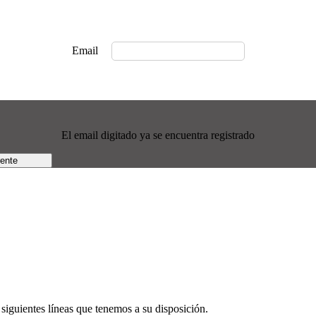
Email
El email digitado ya se encuentra registrado
rente
siguientes líneas que tenemos a su disposición.