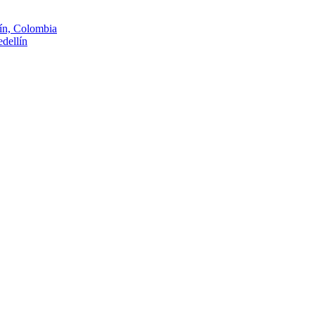
lín, Colombia
dellín