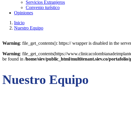
Servicios Extranjeros
Convenio turístico
Opiniones
Inicio
Nuestro Equipo
Warning
: file_get_contents(): https:// wrapper is disabled in the se
Warning
: file_get_contents(https://www.clinicacolombianadeimplantes
be found in
/home/siev/public_html/multitenant.siev.co/portafolio/
Nuestro Equipo