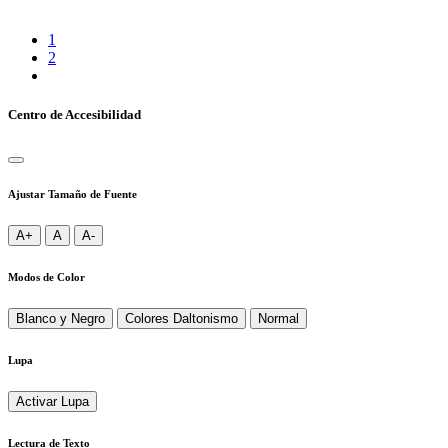
1
2
Centro de Accesibilidad
Ajustar Tamaño de Fuente
A+
A
A-
Modos de Color
Blanco y Negro
Colores Daltonismo
Normal
Lupa
Activar Lupa
Lectura de Texto