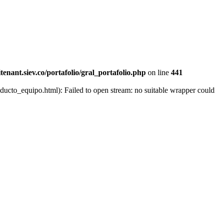
tenant.siev.co/portafolio/gral_portafolio.php
on line
441
roducto_equipo.html): Failed to open stream: no suitable wrapper could