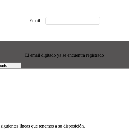
Email
El email digitado ya se encuentra registrado
rente
siguientes líneas que tenemos a su disposición.