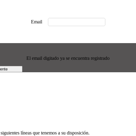
Email
El email digitado ya se encuentra registrado
rente
siguientes líneas que tenemos a su disposición.