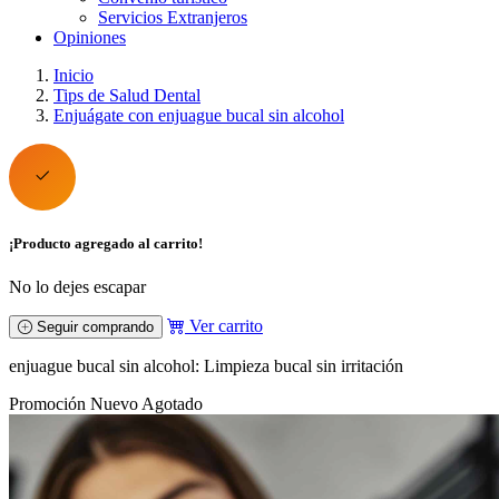
Servicios Extranjeros
Opiniones
Inicio
Tips de Salud Dental
Enjuágate con enjuague bucal sin alcohol
¡Producto agregado al carrito!
No lo dejes escapar
Ver carrito
Seguir comprando
enjuague bucal sin alcohol: Limpieza bucal sin irritación
Promoción
Nuevo
Agotado