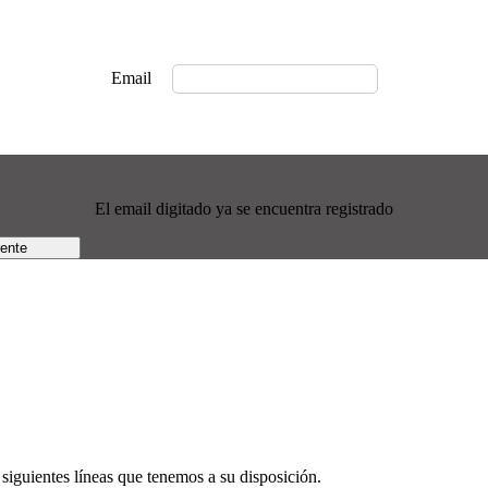
Email
El email digitado ya se encuentra registrado
rente
siguientes líneas que tenemos a su disposición.